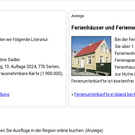
Anzeige
Ferienhäuser und Ferien
en wir folgende Literatur:
Bei der F
Sie über 1
Ferienwoh
tine Sadler
Ferienapar
g, 10. Auflage 2024, 776 Seiten,
Ferienhäus
erausnehmbare Karte (1:900.000),
zur Hütte 
Ferienunterkünfte ist kostenfrei 
llung
»
Ferienunterkünfte in Island bei 
n Sie Ausflüge in der Region online buchen.
(Anzeige)